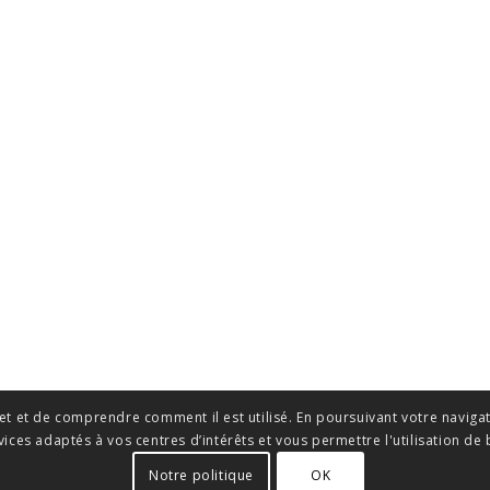
t et de comprendre comment il est utilisé. En poursuivant votre navigati
ices adaptés à vos centres d’intérêts et vous permettre l'utilisation de
Notre politique
OK