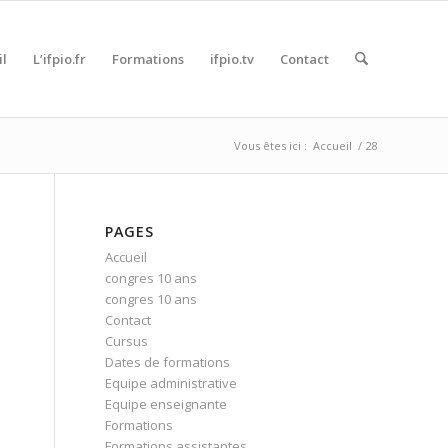
il
L’ifpio.fr
Formations
ifpio.tv
Contact
Vous êtes ici :
Accueil
/
28
PAGES
Accueil
congres 10 ans
congres 10 ans
Contact
Cursus
Dates de formations
Equipe administrative
Equipe enseignante
Formations
Formations assistantes