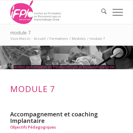
module 7
Vous êtes ici :
Accueil
/
Formations
/
Modules
/
module 7
Institut de Formation en Parodontologie et Implantologie Orale
MODULE 7
Accompagnement et coaching
Implantaire
Objectifs Pédagogiques